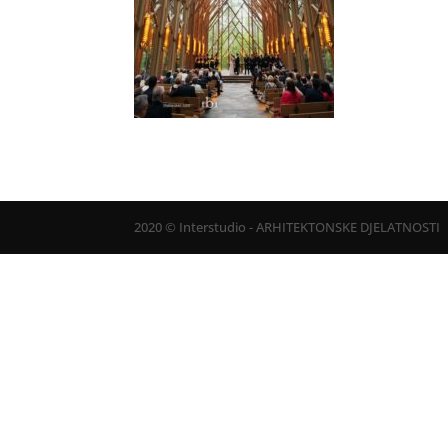
2020 © Interstudio - ARHITEKTONSKE DJELATNOSTI