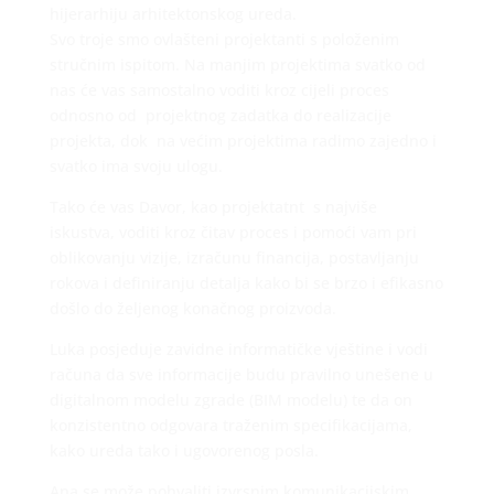
hijerarhiju arhitektonskog ureda.
Svo troje smo ovlašteni projektanti s položenim
stručnim ispitom. Na manjim projektima svatko od
nas će vas samostalno voditi kroz cijeli proces
odnosno od projektnog zadatka do realizacije
projekta, dok na većim projektima radimo zajedno i
svatko ima svoju ulogu.
Tako će vas Davor, kao projektatnt s najviše
iskustva, voditi kroz čitav proces i pomoći vam pri
oblikovanju vizije, izračunu financija, postavljanju
rokova i definiranju detalja kako bi se brzo i efikasno
došlo do željenog konačnog proizvoda.
Luka posjeduje zavidne informatičke vještine i vodi
računa da sve informacije budu pravilno unešene u
digitalnom modelu zgrade (BIM modelu) te da on
konzistentno odgovara traženim specifikacijama,
kako ureda tako i ugovorenog posla.
Ana se može pohvaliti izvrsnim komunikacijskim