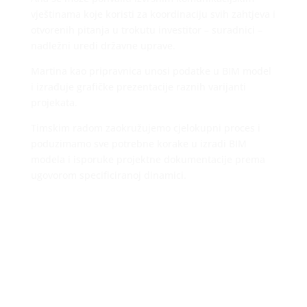
vještinama koje koristi za koordinaciju svih zahtjeva i
otvorenih pitanja u trokutu investitor – suradnici –
nadležni uredi državne uprave.
Martina kao pripravnica unosi podatke u BIM model
i izrađuje grafičke prezentacije raznih varijanti
projekata.
Timskim radom zaokružujemo cjelokupni proces i
poduzimamo sve potrebne korake u izradi BIM
modela i isporuke projektne dokumentacije prema
ugovorom specificiranoj dinamici.
DAVOR ROGOZ, dia – odgovorna osoba / ovlašteni
arhitekt
davor.rogoz@interstudio.hr