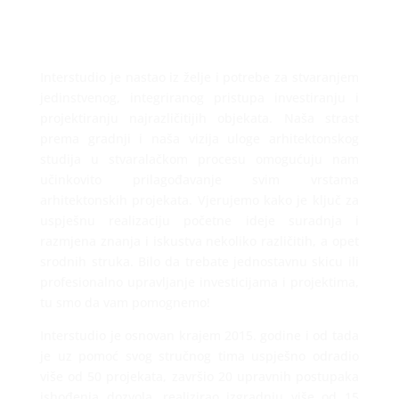
Interstudio je nastao iz želje i potrebe za stvaranjem
jedinstvenog, integriranog pristupa investiranju i
projektiranju najrazličitijih objekata. Naša strast
prema gradnji i naša vizija uloge arhitektonskog
studija u stvaralačkom procesu omogućuju nam
učinkovito prilagođavanje svim vrstama
arhitektonskih projekata. Vjerujemo kako je ključ za
uspješnu realizaciju početne ideje suradnja i
razmjena znanja i iskustva nekoliko različitih, a opet
srodnih struka. Bilo da trebate jednostavnu skicu ili
profesionalno upravljanje investicijama i projektima,
tu smo da vam pomognemo!
Interstudio je osnovan krajem 2015. godine i od tada
je uz pomoć svog stručnog tima uspješno odradio
više od 50 projekata, završio 20 upravnih postupaka
ishođenja dozvola, realizirao izgradnju više od 15