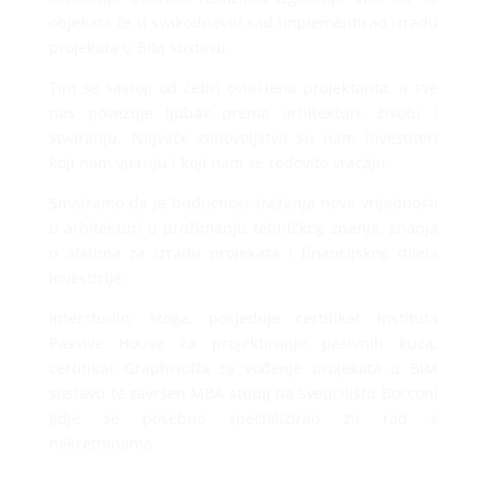
objekata te u svakodnevni rad implementirao izradu
projekata u BIM sustavu.
Tim se sastoji od četiri ovlaštena projektanta
, a sve
nas povezuje ljubav prema arhitekturi, životu i
stvaranju. Najveće zadovoljstvo su nam
investitori
koji nam vjeruju i koji nam se redovito vraćaju.
Smatramo da je budućnost traženja nove vrijednosti
u arhitekturi u prožimanju tehničkog znanja, znanja
o alatima za izradu projekata i financijskog dijela
investicije.
Interstudio, stoga, posjeduje certifikat Instituta
Passive House za projektiranje pasivnih kuća,
certifikat Graphisofta za vođenje projekata u BIM
sustavu te završen MBA studij na Sveučilištu Bocconi
gdje se posebno specializirao za rad s
nekretninama.