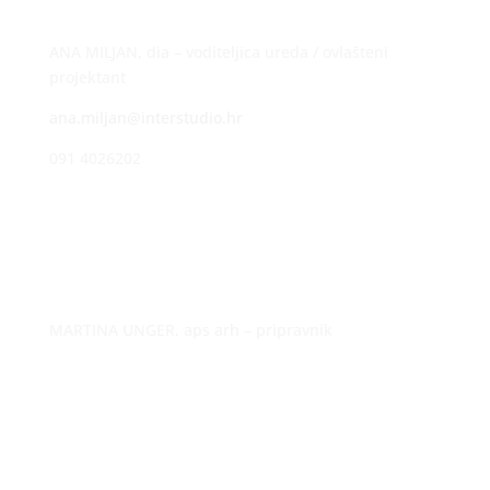
091 7912631
ANA MILJAN, dia – voditeljica ureda / ovlašteni
projektant
ana.miljan@interstudio.hr
091 4026202
LUKA HRVOJČEC, dia – voditelj projekata / ovlašteni
projektant
luka.hrvojcec@interstudio.hr
091 3026202
MARTINA UNGER, aps arh – pripravnik