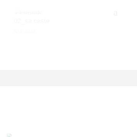
02_sa ceste
lip 6, 2020
2020 © Interstudio - ARHITEKTONSKE DJELATNOSTI