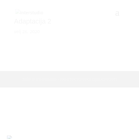
Adaptacija 2
velj 26, 2020
2020 © Interstudio - ARHITEKTONSKE DJELATNOSTI