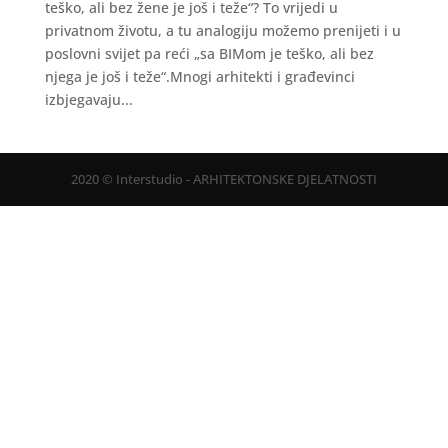
teško, ali bez žene je još i teže“? To vrijedi u
privatnom životu, a tu analogiju možemo prenijeti i u
poslovni svijet pa reći „sa BIMom je teško, ali bez
njega je još i teže“.Mnogi arhitekti i građevinci
izbjegavaju...
2020 © Interstudio - ARHITEKTONSKE DJELATNOSTI